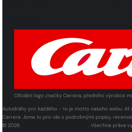
Na startovní čáře! 3, 2, 1... Start
Kontaktujte nás
Oficiální logo značky Carrera, předního výrobce 
Autodráhy pro každého - to je motto našeho webu. Ať 
Carrera. Jsme tu pro vás s podrobnými popisy, recenz
© 2026
ConQuest entertainment a.s.
. Všechna práva v