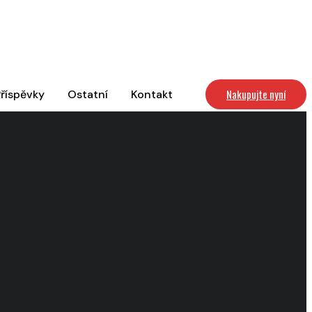
Nakupujte nyní
říspěvky
Ostatní
Kontakt