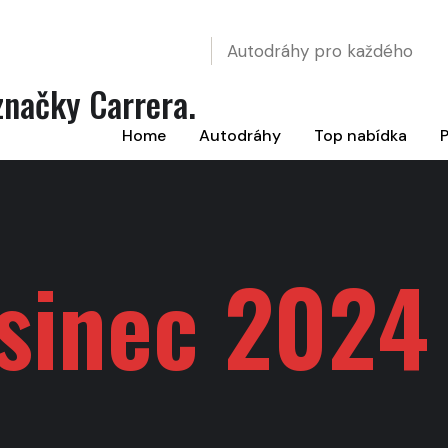
Autodráhy pro každého
načky Carrera.
Home
Autodráhy
Top nabídka
P
sinec 2024