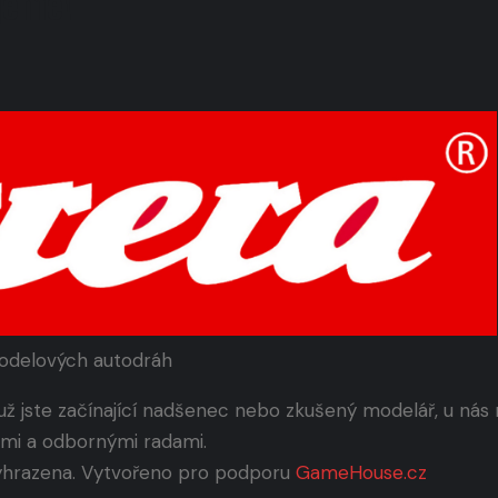
ujeme!
modelových autodráh
už jste začínající nadšenec nebo zkušený modelář, u ná
emi a odbornými radami.
yhrazena. Vytvořeno pro podporu
GameHouse.cz