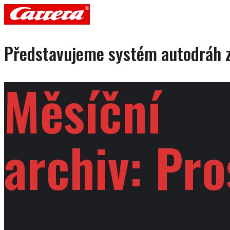
Představujeme systém autodráh z
Měsíční
archiv:
Pro