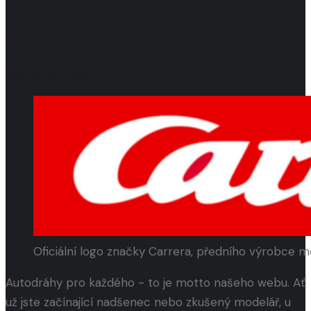
Startujeme!
Kontaktujte nás
Oficiální logo značky Carrera, předního výrobce 
Autodráhy pro každého - to je motto našeho webu. Ať
už jste začínající nadšenec nebo zkušený modelář, u