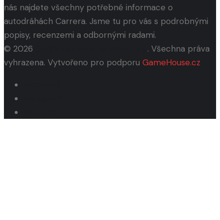
nás najdete všechny potřebné informace o
autodráhách Carrera. Jsme tu pro vás s podrobnými
popisy, recenzemi a odbornými radami.
© 2026
ConQuest entertainment a.s.
. Všechna práva
vyhrazena. Vytvořeno pro podporu
GameHouse.cz
facebook
instagram
youtube