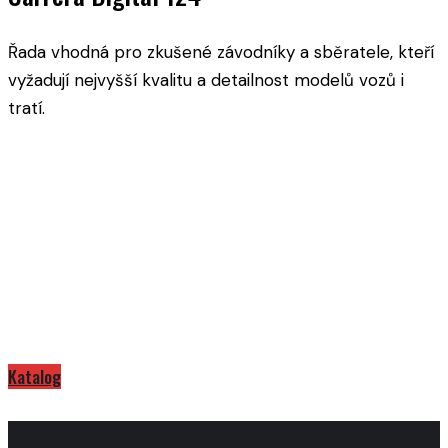
Řada vhodná pro zkušené závodníky a sběratele, kteří
vyžadují nejvyšší kvalitu a detailnost modelů vozů i
tratí.
Katalog
Na startovní čáře! 3, 2, 1...