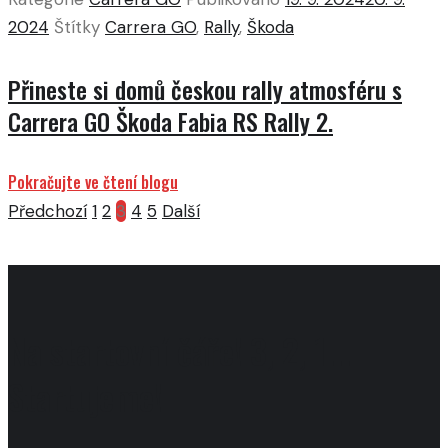
2024
Štítky
Carrera GO
,
Rally
,
Škoda
Přineste si domů českou rally atmosféru s
Carrera GO Škoda Fabia RS Rally 2.
Pokračujte ve čtení blogu
Předchozí
1
2
3
4
5
Další
Na startovní čáře! 3, 2, 1...
Startujeme!