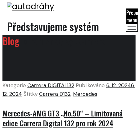
Přep
menu
Představujeme systém
autodráh značky Carrera.
Blog
Kategorie
Carrera DIGITAL132
Publikováno
6. 12. 2024
6.
12. 2024
Štítky
Carrera D132
,
Mercedes
Mercedes-AMG GT3 „No.50“ – Limitovaná
edice Carrera Digital 132 pro rok 2024