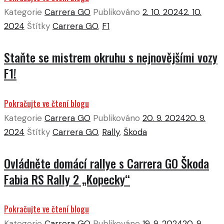
Kategorie
Carrera GO
Publikováno
2. 10. 2024
2. 10.
2024
Štítky
Carrera GO
,
F1
Staňte se mistrem okruhu s nejnovějšími vozy
F1!
Pokračujte ve čtení blogu
Kategorie
Carrera GO
Publikováno
20. 9. 2024
20. 9.
2024
Štítky
Carrera GO
,
Rally
,
Škoda
Ovládněte domácí rallye s Carrera GO Škoda
Fabia RS Rally 2 „Kopecky“
Pokračujte ve čtení blogu
Kategorie
Carrera GO
Publikováno
19. 9. 2024
20. 9.