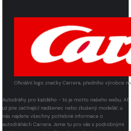
Kontaktujte nás
Oficiální logo značky Carrera, předního výrobce 
Autodráhy pro každého - to je motto našeho webu. Ať
už jste začínající nadšenec nebo zkušený modelář, u
nás najdete všechny potřebné informace o
autodráhách Carrera. Jsme tu pro vás s podrobnými