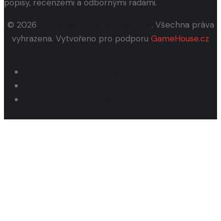
popisy, recenzemi a odbornými radami.
© 2026
ConQuest entertainment a.s.
. Všechna práva
vyhrazena. Vytvořeno pro podporu
GameHouse.cz
facebook
instagram
youtube