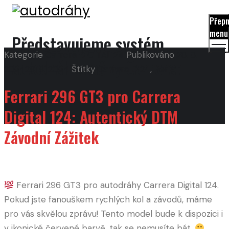
Přep
menu
Představujeme systém
Kategorie
Carrera DIGITAL124
Publikováno
28. 8.
autodráh značky Carrera.
2024
28. 8. 2024
Štítky
Carrera D124
,
Ferrari
Ferrari 296 GT3 pro Carrera
Digital 124: Autentický DTM
Závodní Zážitek
Ferrari 296 GT3 pro autodráhy Carrera Digital 124.
Pokud jste fanouškem rychlých kol a závodů, máme
pro vás skvělou zprávu! Tento model bude k dispozici i
v ikonické červené barvě, tak se nemusíte bát.