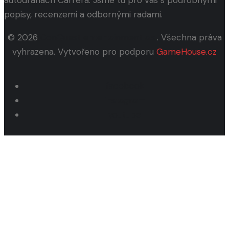
popisy, recenzemi a odbornými radami.
© 2026
ConQuest entertainment a.s.
. Všechna práva
vyhrazena. Vytvořeno pro podporu
GameHouse.cz
facebook
instagram
youtube