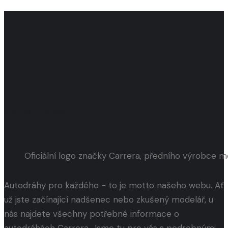
Na startovní čáře! 3, 2, 1...
Startujeme!
Kontaktujte nás
Oficiální logo značky Carrera, předního výrobce 
Autodráhy pro každého - to je motto našeho webu. Ať
už jste začínající nadšenec nebo zkušený modelář, u
nás najdete všechny potřebné informace o
autodráhách Carrera. Jsme tu pro vás s podrobnými