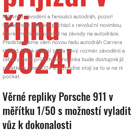
říjnu
Milovníci závodění a fanoušci autodráh, pozor!
Společnost Carrera přichází s revoluční novinkou,
která změní váš pohled na závody na autodráze.
2024!
Představujeme vám novou řadu autodráh Carrera
Hybrid, která přináší zcela nový rozměr závodění a
zábavy. Tato průlomová novinka bude dostupná již
začátkem října 2024 a rozhodně stojí za to si na ni
počkat.
Věrné repliky Porsche 911 v
měřítku 1/50 s možností vyladit
vůz k dokonalosti