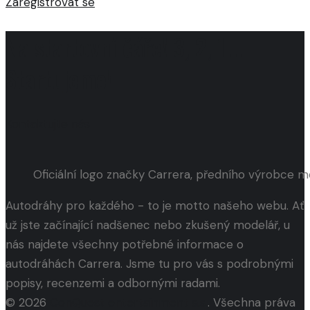
Zaregistrovat se
Na startovní čáře! 3, 2, 1...
Startujeme!
Kontaktujte nás
Oficiální logo značky Carrera, předního výrobce 
Autodráhy pro každého - to je motto našeho webu. Ať
už jste začínající nadšenec nebo zkušený modelář, u
nás najdete všechny potřebné informace o
autodráhách Carrera. Jsme tu pro vás s podrobnými
popisy, recenzemi a odbornými radami.
© 2026
ConQuest entertainment a.s.
. Všechna práva