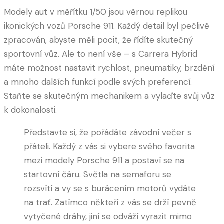
Modely aut v měřítku 1/50 jsou věrnou replikou
ikonických vozů Porsche 911. Každý detail byl pečlivě
zpracován, abyste měli pocit, že řídíte skutečný
sportovní vůz. Ale to není vše – s Carrera Hybrid
máte možnost nastavit rychlost, pneumatiky, brzdění
a mnoho dalších funkcí podle svých preferencí.
Staňte se skutečným mechanikem a vylaďte svůj vůz
k dokonalosti.
Představte si, že pořádáte závodní večer s
přáteli. Každý z vás si vybere svého favorita
mezi modely Porsche 911 a postaví se na
startovní čáru. Světla na semaforu se
rozsvítí a vy se s burácením motorů vydáte
na trať. Zatímco někteří z vás se drží pevně
vytyčené dráhy, jiní se odváží vyrazit mimo