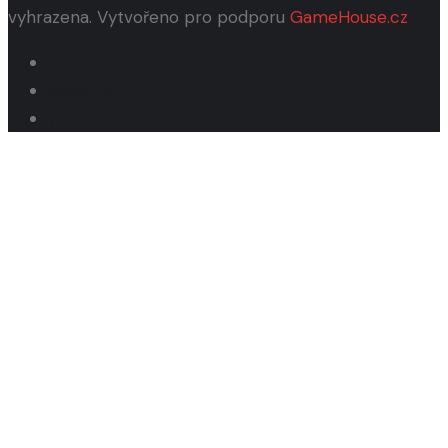
vyhrazena. Vytvořeno pro podporu
GameHouse.cz
facebook
instagram
youtube