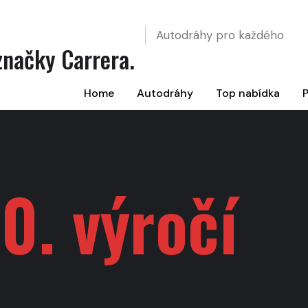
Autodráhy pro každého
načky Carrera.
Home
Autodráhy
Top nabídka
P
0. výročí