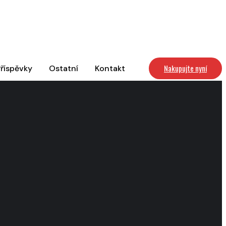
Nakupujte nyní
říspěvky
Ostatní
Kontakt