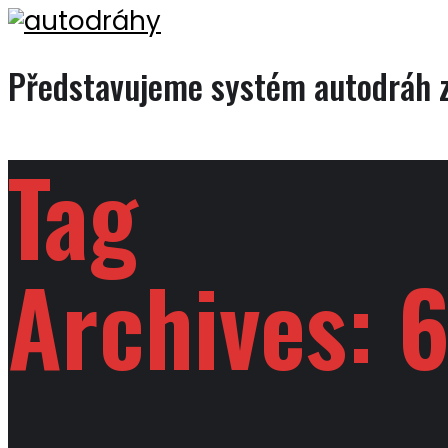
Představujeme systém autodráh z
Tag
Archives:
6