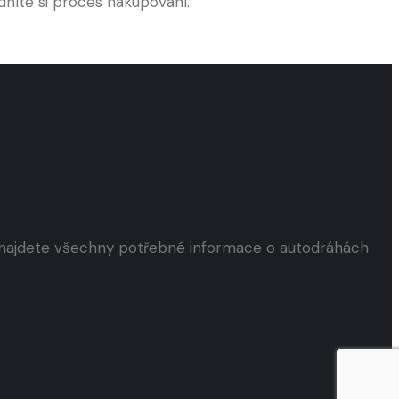
dníte si proces nakupování.
s najdete všechny potřebné informace o autodráhách