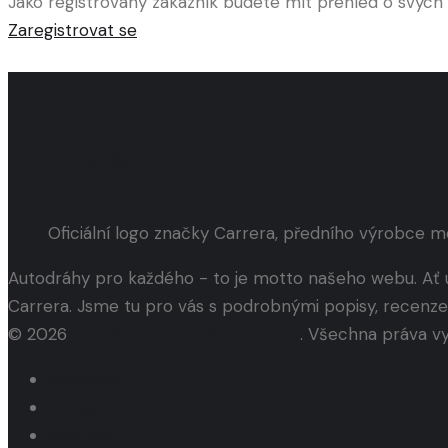
Jako registrovaný zákazník budete mít přehled o svých 
Zaregistrovat se
Na startovní čáře! 3, 2, 1... Start
Kontaktujte nás
Oficiální logo značky Carrera, předního výrobce 
Autodráhy pro každého - to je motto našeho webu. Ať 
Carrera. Jsme tu pro vás s podrobnými popisy, recenz
© 2026
ConQuest entertainment a.s.
. Všechna práva v
facebook
instagram
youtube