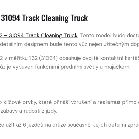
 31094 Track Cleaning Truck
2 – 31094 Track Cleaning Truck
. Tento model bude dostu
 detailním designem bude tento vůz nejen užitečným dop
 v měřítku 1:32 (31094) obsahuje dvojité kontaktní kartáč
. Vůz je vybaven funkčními předními světly a majáčkem.
 to klíčové prvky, které přináší vzrušení a realismus pří
bavy a radosti z jízdy.
e užít až 6 jezdců na dráze současně. Jejich detailní zpr