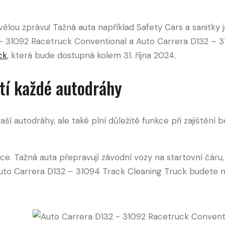
ou zprávu! Tažná auta například Safety Cars a sanitky js
– 31092 Racetruck Conventional a Auto Carrera D132 – 
ck
, která bude dostupná kolem 31. října 2024.
tí každé autodráhy
aší autodráhy, ale také plní důležité funkce při zajištění
kce. Tažná auta přepravují závodní vozy na startovní čáru
to Carrera D132 – 31094 Track Cleaning Truck budete 