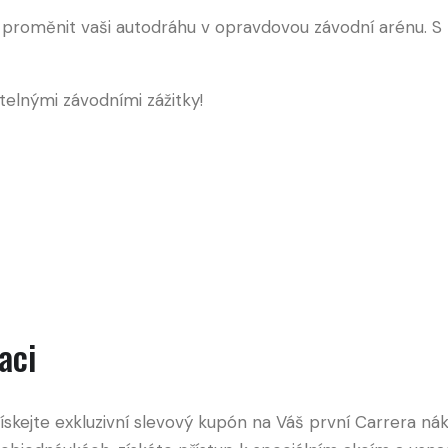
u proměnit vaši autodráhu v opravdovou závodní arénu. S
elnými závodními zážitky!
aci
ejte exkluzivní slevový kupón na Váš první Carrera náku