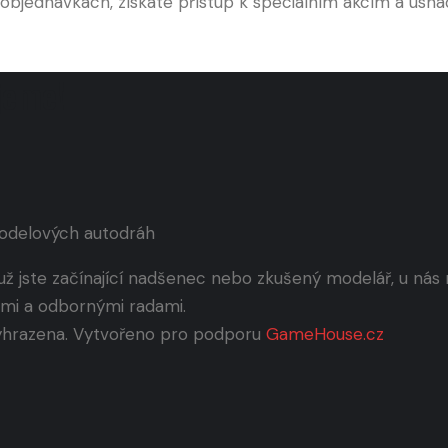
objednávkách, získáte přístup k speciálním akcím a usna
ujeme!
modelových autodráh
už jste začínající nadšenec nebo zkušený modelář, u ná
emi a odbornými radami.
yhrazena. Vytvořeno pro podporu
GameHouse.cz