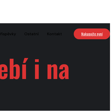
Nakupujte nyní
říspěvky
Ostatní
Kontakt
ebí i na