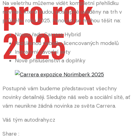
pro rok
Na veletrhu můžeme vidět kompletní přehlídku
novinek, které budou postupně uváděny na trh v
průběhu roku 2025. Fanoušci se mohou těšit na:
2025
Novou řadu Carrera Hybrid
Rozšířenou nabídku licencovaných modelů
Inovativní závodní sety
Nové příslušenství a doplňky
Postupně vám budeme představovat všechny
novinky detailněji. Sledujte náš web a sociální sítě, ať
vám neunikne žádná novinka ze světa Carrera.
Váš tým autodrahy.cz
Share :