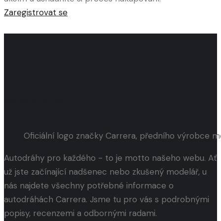
Zaregistrovat se
Na startovní čáře! 3, 2, 1...
Startujeme!
Kontaktujte nás
Oficiální logo značky Carrera, předního výrobce 
Autodráhy pro každého - to je motto našeho webu. Ať
už jste začínající nadšenec nebo zkušený modelář, u
nás najdete všechny potřebné informace o
autodráhách Carrera. Jsme tu pro vás s podrobnými
popisy, recenzemi a odbornými radami.