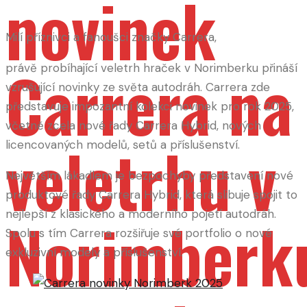
novinek
Milí příznivci a fanoušci značky Carrera,
Carrera na
právě probíhající veletrh hraček v Norimberku přináší
vzrušující novinky ze světa autodráh. Carrera zde
představuje impozantní kolekci novinek pro rok 2025,
včetně zcela nové řady Carrera Hybrid, nových
veletrhu v
licencovaných modelů, setů a příslušenství.
Největším lákadlem je bezpochyby představení nové
produktové řady Carrera Hybrid, která slibuje spojit to
Norimberk
nejlepší z klasického a moderního pojetí autodráh.
Spolu s tím Carrera rozšiřuje své portfolio o nové
exkluzivní modely a příslušenství.