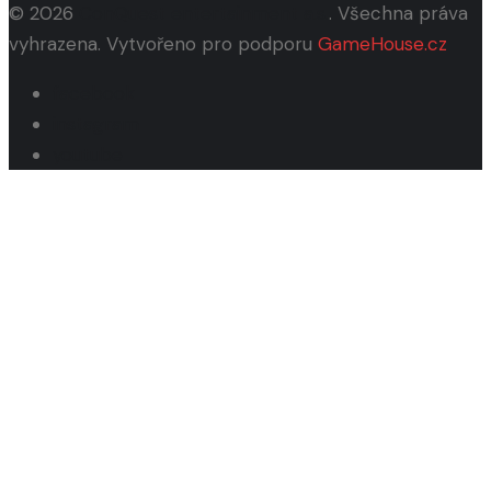
© 2026
ConQuest entertainment a.s.
. Všechna práva
vyhrazena. Vytvořeno pro podporu
GameHouse.cz
facebook
instagram
youtube