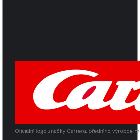
Na startovní čáře! 3, 2, 1...
Startujeme!
Kontaktujte nás
Oficiální logo značky Carrera, předního výrobce 