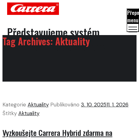
Přep
menu
Představujeme systém
Tag Archives:
Aktuality
autodráh značky Carrera.
Kategorie
Aktuality
Publikováno
3. 10. 2025
11. 1. 2026
Štítky
Aktuality
Vyzkoušejte Carrera Hybrid zdarma na