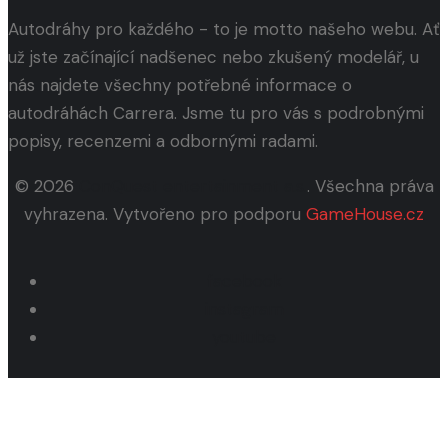
Autodráhy pro každého - to je motto našeho webu. Ať
už jste začínající nadšenec nebo zkušený modelář, u
nás najdete všechny potřebné informace o
autodráhách Carrera. Jsme tu pro vás s podrobnými
popisy, recenzemi a odbornými radami.
© 2026
ConQuest entertainment a.s.
. Všechna práva
vyhrazena. Vytvořeno pro podporu
GameHouse.cz
facebook
instagram
youtube